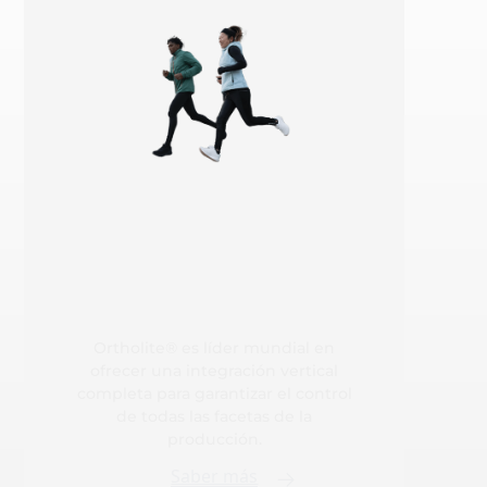
Ortholite® es líder mundial en
ofrecer una integración vertical
completa para garantizar el control
de todas las facetas de la
producción.
Saber más