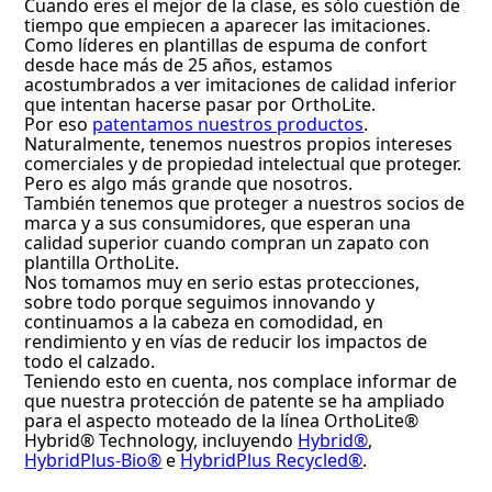
Cuando eres el mejor de la clase, es sólo cuestión de
tiempo que empiecen a aparecer las imitaciones.
Como líderes en plantillas de espuma de confort
desde hace más de 25 años, estamos
acostumbrados a ver imitaciones de calidad inferior
que intentan hacerse pasar por OrthoLite.
Por eso
patentamos nuestros productos
.
Naturalmente, tenemos nuestros propios intereses
comerciales y de propiedad intelectual que proteger.
Pero es algo más grande que nosotros.
También tenemos que proteger a nuestros socios de
marca y a sus consumidores, que esperan una
calidad superior cuando compran un zapato con
plantilla OrthoLite.
Nos tomamos muy en serio estas protecciones,
sobre todo porque seguimos innovando y
continuamos a la cabeza en comodidad, en
rendimiento y en vías de reducir los impactos de
todo el calzado.
Teniendo esto en cuenta, nos complace informar de
que nuestra protección de patente se ha ampliado
para el aspecto moteado de la línea OrthoLite®
Hybrid® Technology, incluyendo
Hybrid®
,
HybridPlus-Bio®
e
HybridPlus Recycled®
.