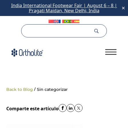
India International Footwear Fair | August 6 – 8 |
✕
Pragati Maidan, New Delhi, India
/
Back to Blog
Sin categorizar
Comparte este artículo