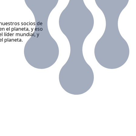
nuestros socios de
n el planeta, y eso
 líder mundial, y
l planeta.