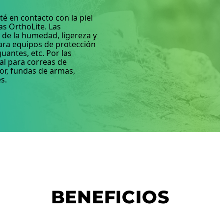
té en contacto con la piel
as OrthoLite. Las
l de la humedad, ligereza y
ara equipos de protección
uantes, etc. Por las
al para correas de
or, fundas de armas,
s.
BENEFICIOS