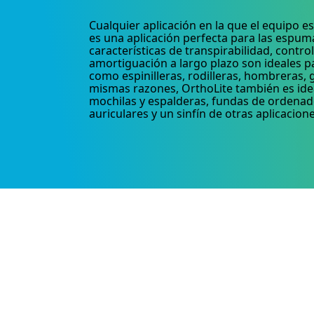
Cualquier aplicación en la que el equipo es
es una aplicación perfecta para las espum
características de transpirabilidad, contro
amortiguación a largo plazo son ideales p
como espinilleras, rodilleras, hombreras, g
mismas razones, OrthoLite también es ide
mochilas y espalderas, fundas de ordenad
auriculares y un sinfín de otras aplicacione