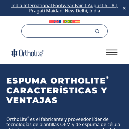
India International Footwear Fair | August 6 – 8 |
✕
Pragati Maidan, New Delhi, India
®
ESPUMA ORTHOLITE
CARACTERÍSTICAS Y
VENTAJAS
OrthoLite
es el fabricante y proveedor líder de
®
tecnologías de plantillas OEM y de espuma de célula