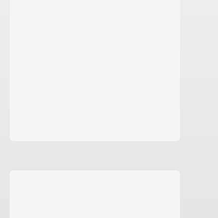
Conoce nuestra fabricación
verticalmente integrada, la mejor de
su clase, y cómo beneficia a nuestros
más de 500 socios de marcas
globales.
saber más