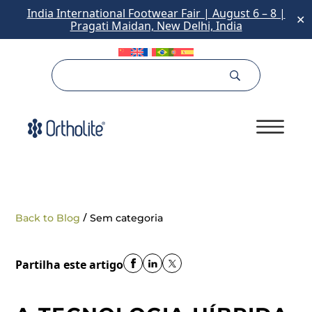
India International Footwear Fair | August 6 – 8 |
✕
Pragati Maidan, New Delhi, India
/
Back to Blog
Sem categoria
Partilha este artigo