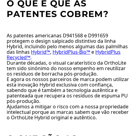
O QUE É QUE AS
PATENTES COBREM?
As patentes americanas D941568 e D991659
protegem o design salpicado distintivo da linha
Hybrid, incluindo pelo menos algumas das palmilhas
das linhas
Hybrid™
,
HybridPlus-Bio™
e
HybridPlus
Recycled™
.
Durante décadas, o visual caraterístico da OrthoLite
tem sido sinónimo do nosso empenho em reutilizar
os resíduos de borracha pós-produção.
E agora os nossos parceiros de marca podem utilizar
esta inovação Hybrid exclusiva com confiança,
sabendo que é também a tecnologia autêntica e
patenteada que recupera os resíduos de espuma PU
pós-produção.
Ajudamos a mitigar o risco com a nossa propriedade
intelectual porque as marcas sabem que vão receber
o OrthoLite Hybrid original e autêntico.