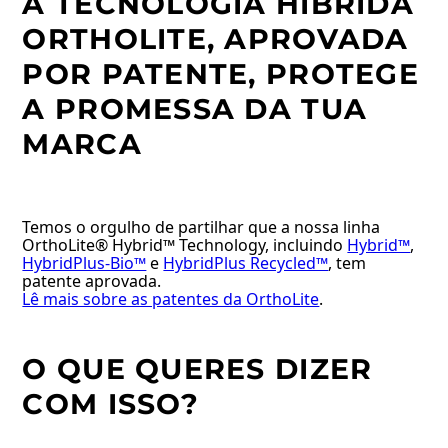
A TECNOLOGIA HÍBRIDA
ORTHOLITE, APROVADA
POR PATENTE, PROTEGE
A PROMESSA DA TUA
MARCA
Temos o orgulho de partilhar que a nossa linha
OrthoLite® Hybrid™ Technology, incluindo
Hybrid™
,
HybridPlus-Bio™
e
HybridPlus Recycled™
, tem
patente aprovada.
Lê mais sobre as patentes da OrthoLite
.
O QUE QUERES DIZER
COM ISSO?