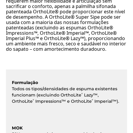
requerem maior flexibilidade e articulação sem
sacrificar o conforto, apenas a palmilha sifonada
patenteada OrthoLite® pode proporcionar este nível
de desempenho. A OrthoLite® Super Sipe pode ser
usada com a maioria das nossas formulações
patenteadas (excluindo as espumas OrthoLite®
Impressions™, OrthoLite® Imperial™, OrthoLite®
Imperial Plus™ e OrthoLite® Lazy™), proporcionando
um ambiente mais fresco, seco e saudável no interior
do sapato – com amortecimento duradouro.
Formulação
Todos os tipos/densidades de espuma existentes
funcionam (excluindo OrthoLite
Lazy™,
®
OrthoLite
Impressions™ e OrthoLite
Imperial™).
®
®
MOK