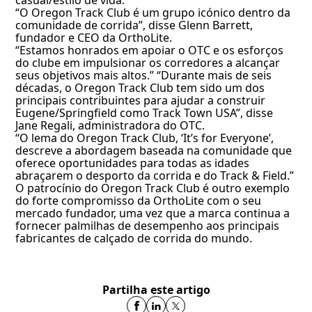
casual/estilo de vida.
“O Oregon Track Club é um grupo icónico dentro da
comunidade de corrida”, disse Glenn Barrett,
fundador e CEO da OrthoLite.
“Estamos honrados em apoiar o OTC e os esforços
do clube em impulsionar os corredores a alcançar
seus objetivos mais altos.” “Durante mais de seis
décadas, o Oregon Track Club tem sido um dos
principais contribuintes para ajudar a construir
Eugene/Springfield como Track Town USA”, disse
Jane Regali, administradora do OTC.
“O lema do Oregon Track Club, ‘It’s for Everyone’,
descreve a abordagem baseada na comunidade que
oferece oportunidades para todas as idades
abraçarem o desporto da corrida e do Track & Field.”
O patrocínio do Oregon Track Club é outro exemplo
do forte compromisso da OrthoLite com o seu
mercado fundador, uma vez que a marca continua a
fornecer palmilhas de desempenho aos principais
fabricantes de calçado de corrida do mundo.
Partilha este artigo