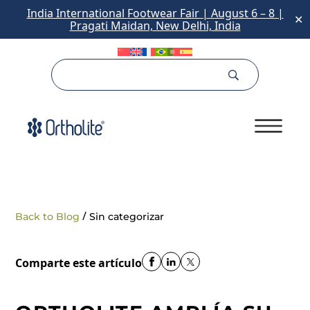
India International Footwear Fair | August 6 – 8 |
✕
Pragati Maidan, New Delhi, India
/
Back to Blog
Sin categorizar
Comparte este artículo