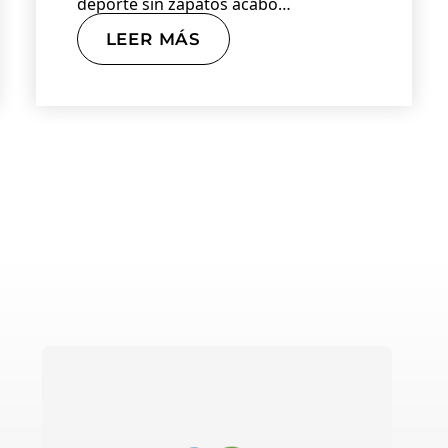
deporte sin zapatos acabó…
LEER MÁS