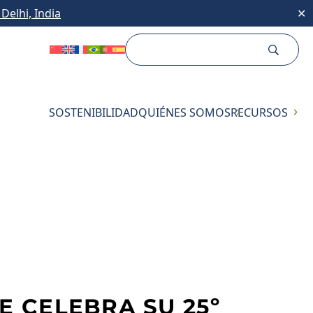
Delhi, India
✕
SOSTENIBILIDAD
QUIÉNES SOMOS
RECURSOS
E CELEBRA SU 25º