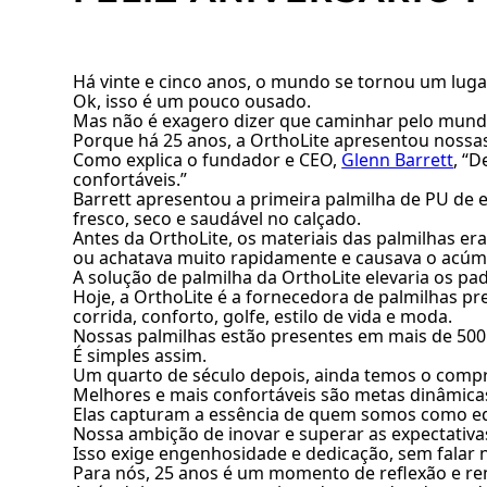
Há vinte e cinco anos, o mundo se tornou um luga
Ok, isso é um pouco ousado.
Mas não é exagero dizer que caminhar pelo mundo
Porque há 25 anos, a OrthoLite apresentou nossa
Como explica o fundador e CEO,
Glenn Barrett
, “D
confortáveis.”
Barrett apresentou a primeira palmilha de PU d
fresco, seco e saudável no calçado.
Antes da OrthoLite, os materiais das palmilhas 
ou achatava muito rapidamente e causava o acúmu
A solução de palmilha da OrthoLite elevaria os pad
Hoje, a OrthoLite é a fornecedora de palmilhas pr
corrida, conforto, golfe, estilo de vida e moda.
Nossas palmilhas estão presentes em mais de 500
É simples assim.
Um quarto de século depois, ainda temos o compro
Melhores e mais confortáveis são metas dinâmicas
Elas capturam a essência de quem somos como e
Nossa ambição de inovar e superar as expectativas
Isso exige engenhosidade e dedicação, sem falar 
Para nós, 25 anos é um momento de reflexão e re