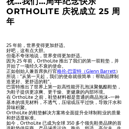
祝…我们…周年纪念快乐
ORTHOLITE 庆祝成立 25 周
年
25 年前，世界变得更加舒适。
好吧，这有点大胆。
但毫不夸张地说，世界变得更加舒适。
因为 25 年前，OrthoLite 推出了我们的第一双鞋垫，并
开始了一项经久不衰的使命。
正如创始人兼首席执行官
格伦-巴雷特（Glenn Barrett
）
所说：”从第一天起，我们的使命就很简单：帮助品牌制
造更好、更舒适的鞋”。
巴雷特推出了世界上第一款高性能开孔泡沫聚氨酯鞋垫，
为鞋子提供更凉爽、更干燥、更健康的内部环境。
在 OrthoLite 之前，鞋垫材料都是普通的商品泡沫–一种
基本的填充材料，不透气，压缩或压平过快，导致汗水和
异味积聚。
OrthoLite 的鞋垫解决方案将全面提升全球制鞋业的质量
和舒适度标准。
如今，OrthoLite 已成为全球 350 多个领先鞋类品牌的首
选鞋垫供应商，产品涵盖运动、跑步、舒适、高尔夫、生