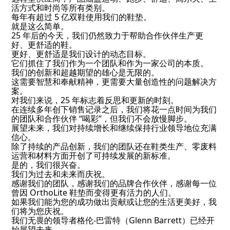
活方式和时尚等所有类别。
每年有超过 5 亿双鞋使用我们的鞋垫。
就是这么简单。
25 年后的今天，我们仍然致力于帮助合作伙伴生产更
好、更舒适的鞋。
更好、更舒适是我们设计的动态目标。
它们抓住了我们作为一个团队和作为一家公司的本质。
我们的创新和超越期望的雄心是无限的。
这需要智慧和奉献精神，更需要大量创造性的问题解决方
案。
对我们来说，25 年标志着反思和更新的时刻。
在连续多年创下销售记录之后，我们将花一点时间为我们
的团队和合作伙伴 “喝彩”，但我们不会放慢脚步。
展望未来，我们对持续增长和继续保持行业领导地位充满
信心。
除了持续的产品创新，我们的团队还在鞋类生产、零废料
运营和材料方面开创了可持续发展的新标准。
是的，我们很兴奋。
我们为过去和未来而庆祝。
感谢我们的团队，感谢我们的品牌合作伙伴，感谢每一位
曾因 OrthoLite 鞋垫而变得更有活力的人们。
如果我们能为您的成功做出贡献或让您的生活更美好，我
们将为您庆祝。
我们无畏的领导者格伦-巴雷特（Glenn Barrett）已经开
始展望未来。