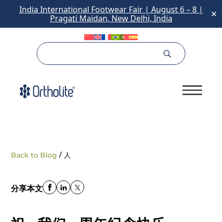
India International Footwear Fair | August 6 – 8 |
✕
Pragati Maidan, New Delhi, India
/
Back to Blog
人
分享本文