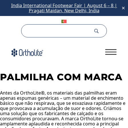
India International Footwear Fair | August 6 – 8 |
✕
Pragati Maidan, New Delhi, India
PALMILHA COM MARCA
Antes da OrthoLite®, os materiais das palmilhas eram
apenas espumas genéricas – um material de enchimento
básico que não respirava, que se esvaziava rapidamente e
que provocava a acumulação de suor e odores. Criámos
uma solução que os fabricantes de calçado e os
consumidores procuravam. A marca OrthoLite tornou-se
amplamente aplaudida e reconhecida como a principal