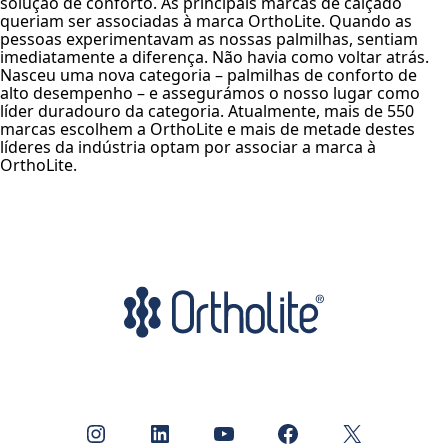
solução de conforto. As principais marcas de calçado
queriam ser associadas à marca OrthoLite. Quando as
pessoas experimentavam as nossas palmilhas, sentiam
imediatamente a diferença. Não havia como voltar atrás.
Nasceu uma nova categoria – palmilhas de conforto de
alto desempenho – e assegurámos o nosso lugar como
líder duradouro da categoria. Atualmente, mais de 550
marcas escolhem a OrthoLite e mais de metade destes
líderes da indústria optam por associar a marca à
OrthoLite.
Instagram
LinkedIn
YouTube
Facebook
X