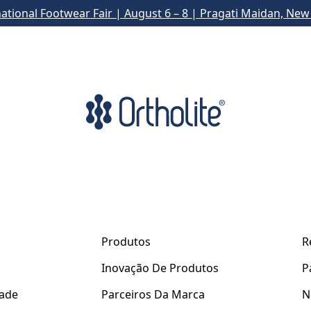
national Footwear Fair | August 6 – 8 | Pragati Maidan, New 
Produtos
R
Inovação De Produtos
P
dade
Parceiros Da Marca
N