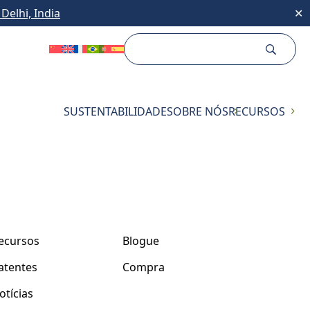
Delhi, India
✕
SUSTENTABILIDADE
SOBRE NÓS
RECURSOS
ecursos
Blogue
atentes
Compra
otícias