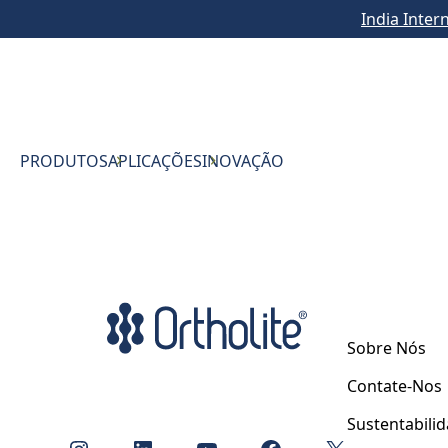
India Inter
PRODUTOS
APLICAÇÕES
INOVAÇÃO
Sobre Nós
Contate-Nos
Sustentabili
Instagram
LinkedIn
YouTube
Facebook
X