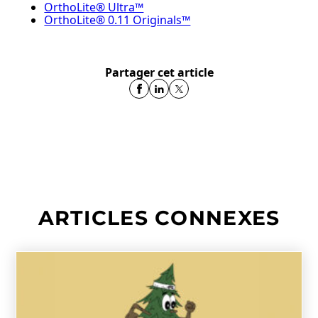
OrthoLite® Ultra™
OrthoLite® 0.11 Originals™
Partager cet article
ARTICLES CONNEXES