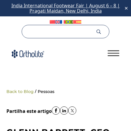
India International Footwear Fair | August 6 – 8 |
✕
Pragati Maidan, New Delhi, India
/
Back to Blog
Pessoas
Partilha este artigo