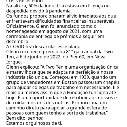
Crisis Relief Fund.
Na altura, 60% da indústria estava em licença ou
despedida devido à pandemia.
Os fundos proporcionaram alívio imediato aos que
enfrentavam dificuldades financeiras insuperáveis.
Oficialmente, Glenn foi anunciado como o
homenageado em agosto de 2021, com uma
cerimónia de entrega de prémios a seguir em
dezembro.
A COVID fez descarrilar esse plano.
Glenn recebeu o prémio na 81ª gala anual da Two
Ten, a 6 de junho de 2022, no Pier 60, em Nova
Iorque.
Glenn explicou: “A Two Ten é uma organização única
e maravilhosa que se adapta na perfeição à nossa
indústria tão unida. Começou em 1939, quando um
grupo de vendedores em Boston passou um chapéu
para ajudar colegas de trabalho em necessidade. E é
mais ou menos assim que a Fundação funciona até
hoje. É uma oportunidade de retribuir aos nossos e
de cuidarmos uns dos outros. Proporciona um
caminho direto para apoiar a grande esfera de
pessoas com quem tenho a sorte de trabalhar.”
Bem dito, senhor.
Estamos orgulhosos de ti.