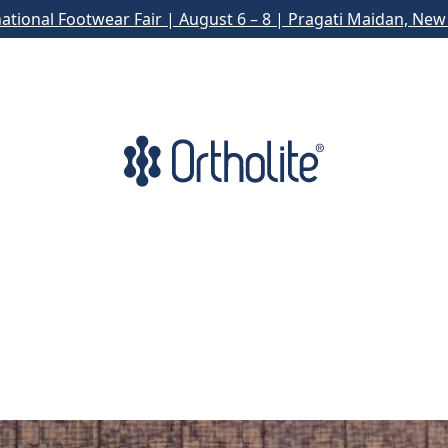
national Footwear Fair | August 6 – 8 | Pragati Maidan, New 