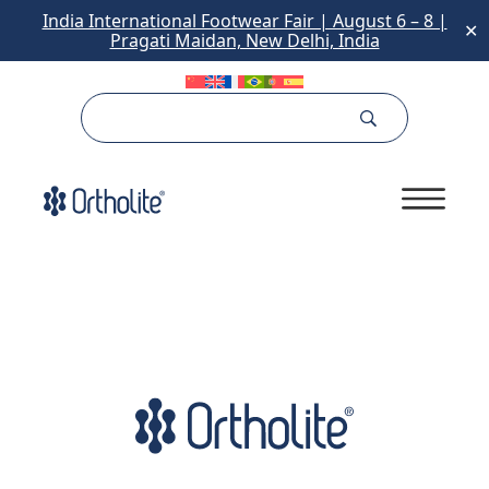
India International Footwear Fair | August 6 – 8 |
✕
Pragati Maidan, New Delhi, India