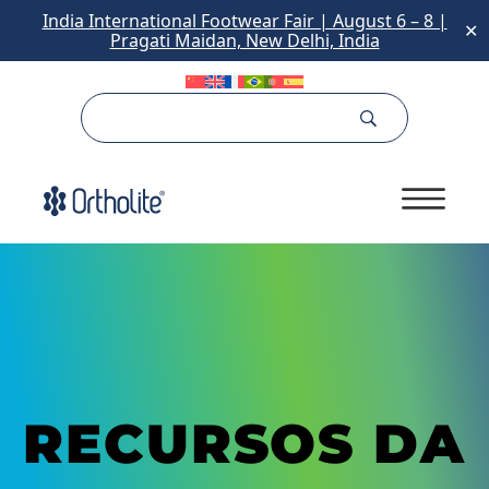
India International Footwear Fair | August 6 – 8 |
✕
Pragati Maidan, New Delhi, India
RECURSOS DA