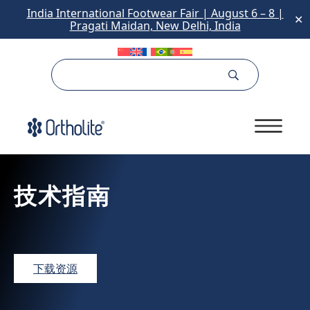
India International Footwear Fair | August 6 – 8 |
✕
Pragati Maidan, New Delhi, India
技术指南
下载资源