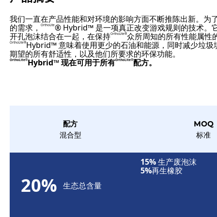
我们一直在产品性能和对环境的影响方面不断推陈出新。为
的需求，
® Hybrid™ 是一项真正改变游戏规则的技
OrthoLite
开孔泡沫结合在一起，在保持
众所周知的所有性能属性
OrthoLite®
Hybrid™ 意味着使用更少的石油和能源，同时减少垃
OrthoLite®
期望的所有舒适性，以及他们所要求的环保功能。
Hybrid™ 现在可用于所有
配方。
OrthoLite®
OrthoLite®
配方
MOQ
混合型
标准
15%
生产废泡沫
5%
再生橡胶
20%
生态总含量