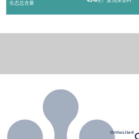
生态总含量
OrthoLite®