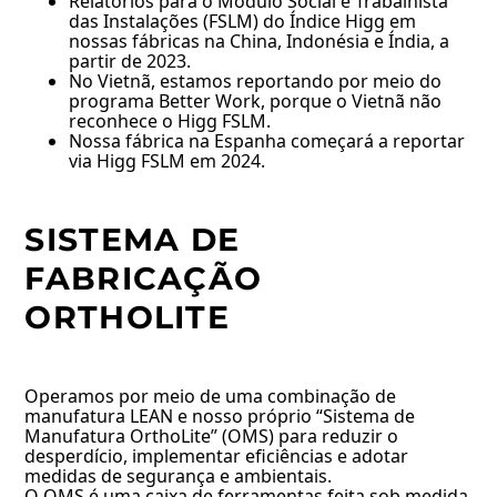
Relatórios para o Módulo Social e Trabalhista
das Instalações (FSLM) do Índice Higg em
nossas fábricas na China, Indonésia e Índia, a
partir de 2023.
No Vietnã, estamos reportando por meio do
programa Better Work, porque o Vietnã não
reconhece o Higg FSLM.
Nossa fábrica na Espanha começará a reportar
via Higg FSLM em 2024.
SISTEMA DE
FABRICAÇÃO
ORTHOLITE
Operamos por meio de uma combinação de
manufatura LEAN e nosso próprio “Sistema de
Manufatura OrthoLite” (OMS) para reduzir o
desperdício, implementar eficiências e adotar
medidas de segurança e ambientais.
O OMS é uma caixa de ferramentas feita sob medida