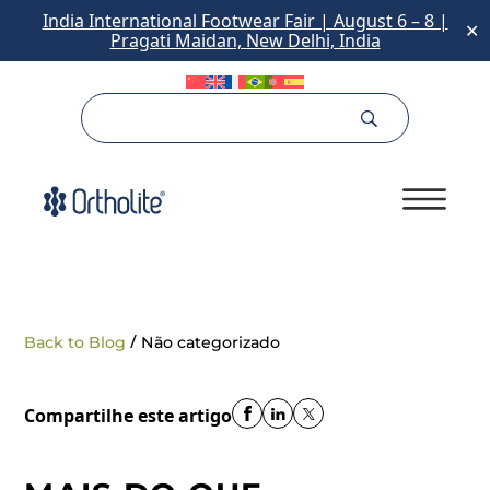
India International Footwear Fair | August 6 – 8 |
✕
Pragati Maidan, New Delhi, India
/
Back to Blog
Não categorizado
Compartilhe este artigo