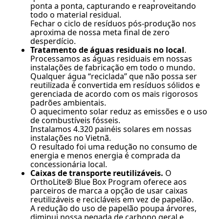
ponta a ponta, capturando e reaproveitando
todo o material residual.
Fechar o ciclo de resíduos pós-produção nos
aproxima de nossa meta final de zero
desperdício.
Tratamento de águas residuais no local
.
Processamos as águas residuais em nossas
instalações de fabricação em todo o mundo.
Qualquer água “reciclada” que não possa ser
reutilizada é convertida em resíduos sólidos e
gerenciada de acordo com os mais rigorosos
padrões ambientais.
O aquecimento solar reduz as emissões e o uso
de combustíveis fósseis.
Instalamos 4.320 painéis solares em nossas
instalações no Vietnã.
O resultado foi uma redução no consumo de
energia e menos energia é comprada da
concessionária local.
Caixas de transporte reutilizáveis.
O
OrthoLite® Blue Box Program oferece aos
parceiros de marca a opção de usar caixas
reutilizáveis e recicláveis em vez de papelão.
A redução do uso de papelão poupa árvores,
diminui nossa pegada de carbono geral e