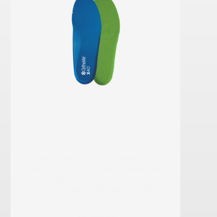
Saiba mais sobre nossa fabricação
verticalmente integrada, a melhor da
categoria, e como ela beneficia
nossos mais de 500 parceiros de
marcas globais.
Saiba mais