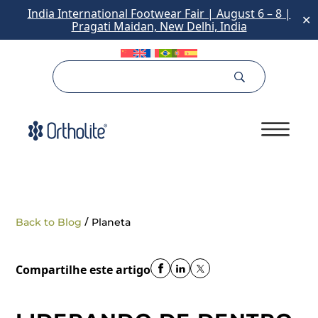
India International Footwear Fair | August 6 – 8 |
✕
Pragati Maidan, New Delhi, India
/
Back to Blog
Planeta
Compartilhe este artigo