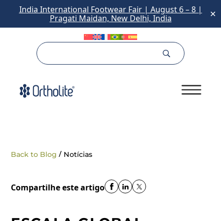
India International Footwear Fair | August 6 – 8 |
✕
Pragati Maidan, New Delhi, India
/
Back to Blog
Notícias
Compartilhe este artigo