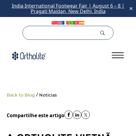
India International Footwear Fair | August 6 – 8 |
✕
Pragati Maidan, New Delhi, India
/
Back to Blog
Notícias
Compartilhe este artigo